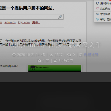
使用idm配合油猴下载某盘文件
2020-10-21 14:45
|
1527
|
0
|
教程视频
0 字
|
几秒读完