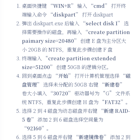
桌面快捷键
“WIN+R”
输入
“cmd”
打开终
端输入命令
“diskpart”
打开 diskpart
弹出 diskpart.exe 后输入
“select disk 1”
选
择需要操作的磁盘，再输入
“create partition
paimary size=20480”
创建 E 盘为主分区大
小 20GB 的 NTFS，重复此步骤创建 F 盘
终端输入 “
create partition extended
size=51200”
创建 50GB 的逻辑分区。
回到桌面点击
“开始”
打开计算机管理选择
“磁
盘管理”
选择未分配的 50GB 右键
“新建卷”
卷大小填入
“30720”
驱动器号为 “G” 文件系
统 NTFS，重复此步骤创建 H 盘为 “
FAT32”。
选择 2 到 4 磁盘为动态磁盘并右键
“新建 RAID-
5 卷”
添加 2 到 6 磁盘选择空间量为
“92160”
。
选择 5 到 6 磁盘并右键
“新建镜像卷”
添加 2 到