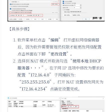
【具体步骤】
软件菜单栏点击 “
编辑
” 打开虚拟网络编辑器
后，因为软件需要管理员权限才能更改网络配置
点击界面右下脚 “
更改设置
”。
选择到 NAT 模式并取消勾选 “
使用本地 DHCP
服务器・・・
”，在子网 IP 选项中修改为要求的
配置 “
172.16.4.0
” 子网掩码为：
“
255.255.255.0
”，打开 NAT 设置修改网关为
“
172.16.4.254
” 点确定设置完成。