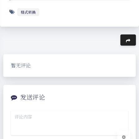
格式转换
豆
夜间模式
暂无评论
Sans Serif
Serif
浅阴影
深阴影
发送评论
关闭
日落
暗化
灰度