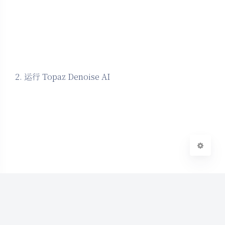
夜间模式
Sans Serif
Serif
浅阴影
深阴影
2. 运行 Topaz Denoise AI
关闭
日落
暗化
灰度