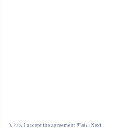
3. 勾选 I accept the agreement 再点击 Next