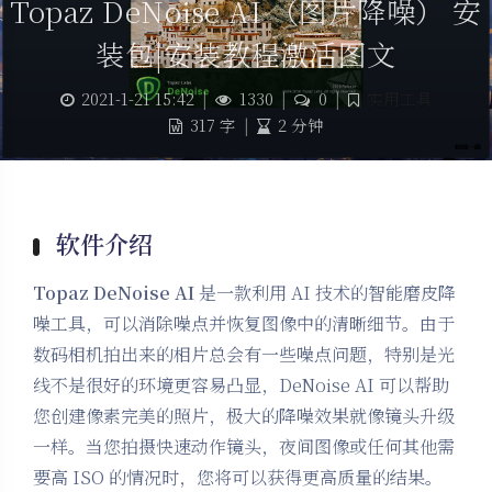
Topaz DeNoise AI （图片降噪） 安
装包|安装教程激活图文
2021-1-21 15:42
|
1330
|
0
|
实用工具
317 字
|
2 分钟
软件介绍
Topaz DeNoise AI
是一款利用 AI 技术的智能磨皮降
噪工具，可以消除噪点并恢复图像中的清晰细节。由于
数码相机拍出来的相片总会有一些噪点问题，特别是光
线不是很好的环境更容易凸显，DeNoise AI 可以帮助
您创建像素完美的照片，极大的降噪效果就像镜头升级
一样。当您拍摄快速动作镜头，夜间图像或任何其他需
要高 ISO 的情况时，您将可以获得更高质量的结果。