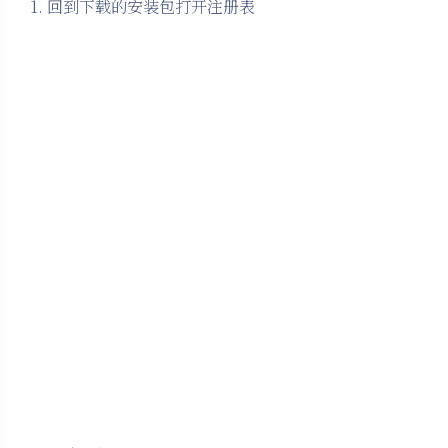
1. 回到下载的安装包打开注册表
夜间模式
Sans Serif
Serif
浅阴影
深阴影