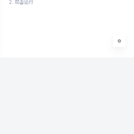
2. 双击运行
关闭
日落
暗化
灰度