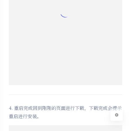
4. 重启完成回到刚刚的页面进行下载，下载完成会提示
夜间模式
重启进行安装。
Sans Serif
Serif
浅阴影
深阴影
关闭
日落
暗化
灰度