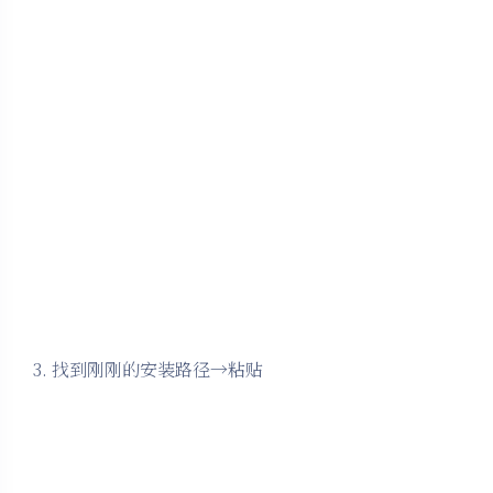
3. 找到刚刚的安装路径→粘贴