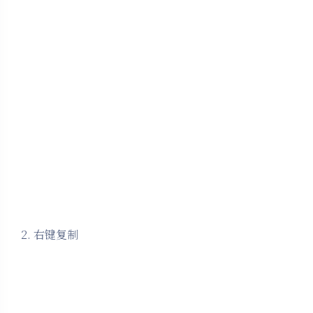
2. 右键复制