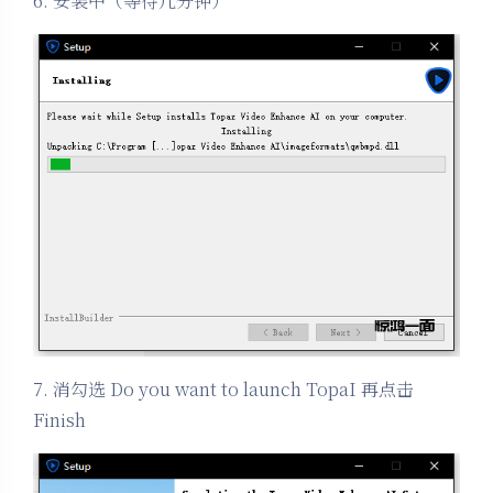
6. 安装中（等待几分钟）
7. 消勾选 Do you want to launch TopaI 再点击
Finish