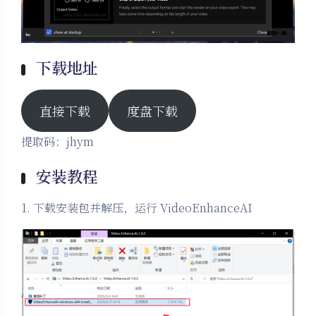
下载地址
直接下载
度盘下载
提取码：jhym
安装教程
1. 下载安装包并解压，运行 VideoEnhanceAI