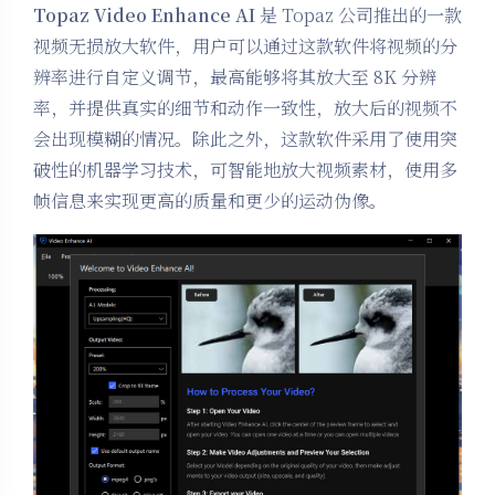
Topaz Video Enhance AI
是 Topaz 公司推出的一款
视频无损放大软件，用户可以通过这款软件将视频的分
辨率进行自定义调节，最高能够将其放大至 8K 分辨
率，并提供真实的细节和动作一致性，放大后的视频不
会出现模糊的情况。除此之外，这款软件采用了使用突
破性的机器学习技术，可智能地放大视频素材，使用多
帧信息来实现更高的质量和更少的运动伪像。