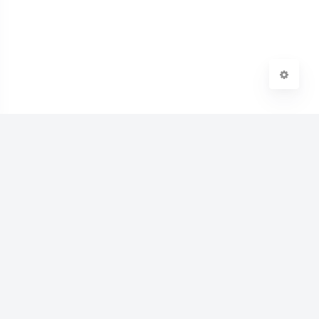
关闭
日落
暗化
灰度
5. 继续