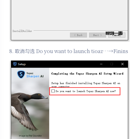
8. 取消勾选 Do you want to launch tioaz…→Finins