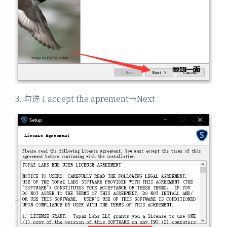
3. 勾选 I accept the aprement→Next