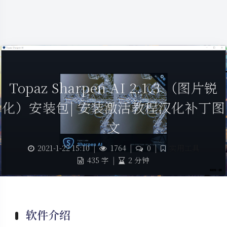
Topaz Sharpen AI 2.1.3 （图片锐
化）安装包| 安装激活教程汉化补丁图
文
2021-1-22 15:10
|
1764
|
0
|
实用工具
435 字
|
2 分钟
软件介绍