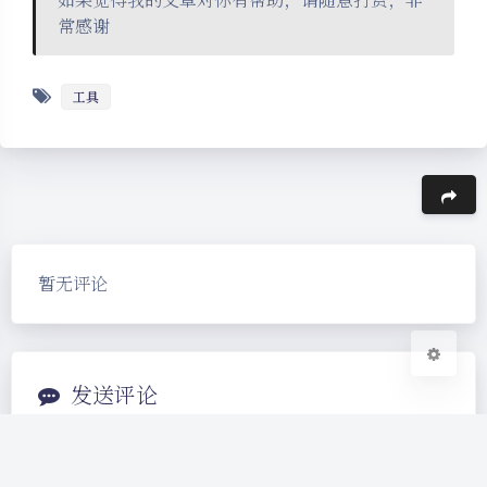
常感谢
夜间模式
工具
Sans Serif
Serif
浅阴影
深阴影
豆
关闭
日落
暗化
灰度
暂无评论
发送评论