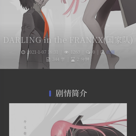
DARLING in the FRANXX(国家队)
2021-1-07 16:31
|
1263
|
0
|
动画
344 字
|
2 分钟
剧情简介