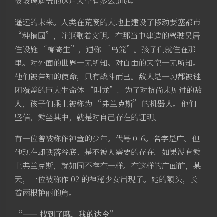
被玻璃遮盖的这片天空有多么遥远。
遥远的未来。人类在荒废的大地上建设了移动要塞都市
“种植园”，并讴歌着文明。在那当中建造的驾驶员居
住设施 “槲寄生”，通称 “鸟笼”。孩子们就住在那
里。对外面的世界一无所知。对自由的天空一无所知。
他们被告知的使命，只有战斗而已。敌人是一切都被谜
团覆盖的巨大生命体 “叫龙”。为了对抗尚未见过的敌
人，孩子们乘上被称为 “弗兰克斯” 的机器人。他们
坚信，乘坐其中，就是对自己存在的证明。
有一位曾被称作神童的少年。代号 016。名字是广。但
他现在却跌落谷底。是不被人需要的存在。如果没有乘
上弗兰克斯，就如同不存在一样。在这样的广面前，某
天，一位被称作 02 的神秘少女出现了。她的额头，长
夜间模式
着两根艳丽的角。
“—— 找到了哦，我的达令”
Sans Serif
Serif