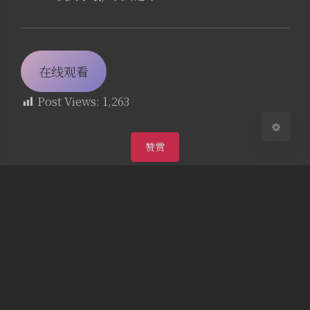
浅阴影
深阴影
关闭
日落
暗化
灰度
在线观看
Post Views:
1,263
赞赏
如果觉得我的文章对你有帮助，请随意打赏，非
常感谢
动漫