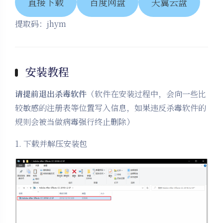
直接下载
百度网盘
天翼云盘
提取码：jhym
安装教程
请提前退出杀毒软件
（软件在安装过程中，会向一些比
较敏感的注册表等位置写入信息，如果违反杀毒软件的
规则会被当做病毒强行终止删除）
1. 下载并解压安装包