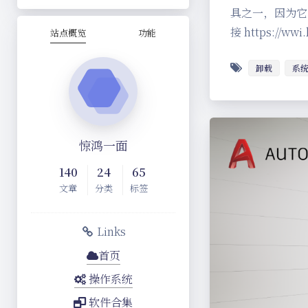
具之一，因为它
接 https://ww
站点概览
功能
卸载
系
惊鸿一面
140
24
65
文章
分类
标签
Links
首页
操作系统
软件合集