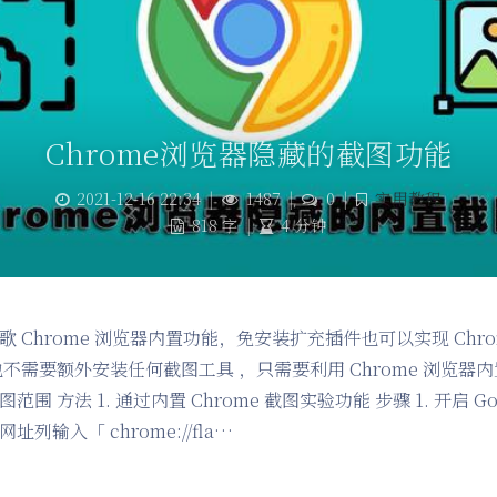
Chrome浏览器隐藏的截图功能
2021-12-16 22:34
|
1487
|
0
|
实用教程
818 字
|
4 分钟
 Chrome 浏览器内置功能，免安装扩充插件也可以实现 Chro
也不需要额外安装任何截图工具 ，只需要利用 Chrome 浏览器
围 方法 1. 通过内置 Chrome 截图实验功能 步骤 1. 开启 Goog
列输入「 chrome://fla…