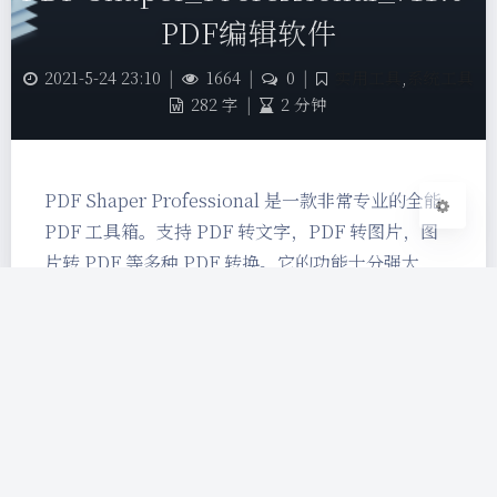
Sans Serif
Serif
PDF编辑软件
浅阴影
深阴影
2021-5-24 23:10
|
1664
|
0
|
实用工具
,
系统工具
282 字
|
2 分钟
关闭
日落
暗化
灰度
PDF Shaper Professional 是一款非常专业的全能
PDF 工具箱。支持 PDF 转文字，PDF 转图片，图
片转 PDF 等多种 PDF 转换。它的功能十分强大，
可以轻松的把 PDF 转成 Word、PDF 转图像、PDF
加密等，支持从 PDF 中提取文本和图像，转换或裁
剪已签名的 PDF 等，该版本为绿色版无需安装，经
过注册码破解处理，用户可永久免费使用。 动态
演…
PDF工具