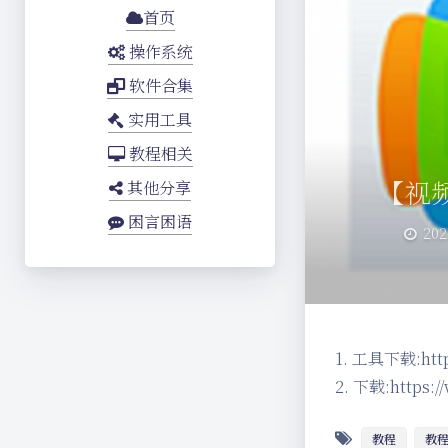
首页
操作系统
软件合集
实用工具
教程相关
【视
其他分享
困言困语
202
1. 工具下载:ht
2. 下载:https:
教程
教