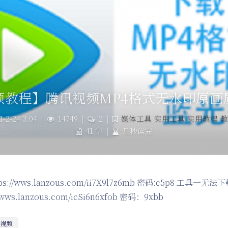
频教程】腾讯视频MP4格式无水印原画
1-2-24 3:04
|
14749
|
2
|
媒体工具
,
实用工具
,
实用教程
,
教
41 字
|
几秒读完
tps://wws.lanzous.com/ii7X9l7z6mb 密码:c5p8 工具
//wws.lanzous.com/icSi6n6xfob 密码：9xbb
程视频