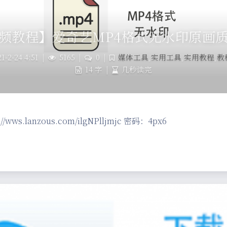
频教程】爱奇艺MP4格式无水印原画
1-2-24 4:51
|
5165
|
0
|
媒体工具
,
实用工具
,
实用教程
,
教
14 字
|
几秒读完
/wws.lanzous.com/ilgNPlljmjc 密码：4px6