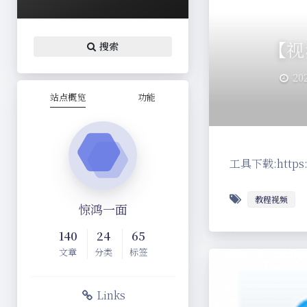
【视
搜索
202
站点概览
功能
工具下载:https:/
教程视频
惊鸿一面
140
24
65
文章
分类
标签
Links