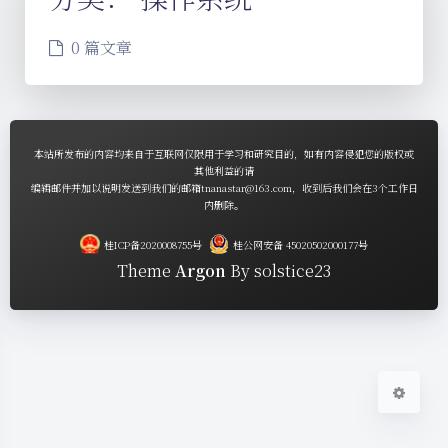
0 篇文章
夜间模式
本站所发布的内容均来自于互联网仅限用于学习和研究目的，如有内容侵犯您的版权或
其他利益的请
编辑邮件并加以说明发送到我们的邮箱tnanastar@163.com，收到后我们会在3个工作日
内删除。
Sans Serif
Serif
桂ICP备2020008755号
桂公网安备 45020502000177号
浅阴影
深阴影
Theme
Argon
By solstice23
关闭
日落
暗化
灰度