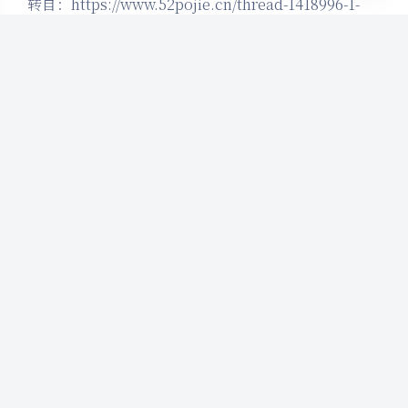
转自：https://www.52pojie.cn/thread-1418996-1-
1.html
Post Views:
3,554
赞赏
如果觉得我的文章对你有帮助，请随意打赏，非
常感谢
下载器