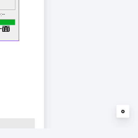
夜间模式
Sans Serif
Serif
浅阴影
深阴影
关闭
日落
暗化
灰度