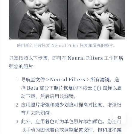
使用新的照片恢复 Neural Filter 恢复和增强旧照片。
夜间模式
只需按照以下步骤，即可在
Neural Filters
工作区增
Sans Serif
Serif
强您的照片：
浅阴影
深阴影
导航至
文件 > Neural Filters > 所有滤镜
。选
择
Beta
部分下
照片恢复
的下载云 ()))) 图标以启
关闭
日落
暗化
灰度
动下载，然后启用该滤镜。
应用
照片增强
和
减少划痕
可提高对比度、增强细
节并去除划痕。
此外，应用
着色
可为单色照片添加颜色。您还可
以手动为图像着色或调整
配置文件
、
饱和度
和
减