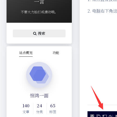
一言
2. 电脑右下角
不要大力拍打或滑动哦。
搜索
站点概览
功能
惊鸿一面
140
24
65
文章
分类
标签