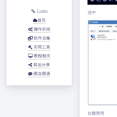
Links
选中
首页
操作系统
软件合集
实用工具
教程相关
其他分享
困言困语
右键禁用