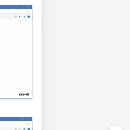
夜间模式
Sans Serif
Serif
浅阴影
深阴影
关闭
日落
暗化
灰度