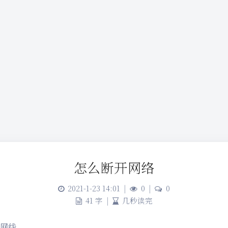
怎么断开网络
2021-1-23 14:01
|
0
|
0
41 字
|
几秒读完
出网线